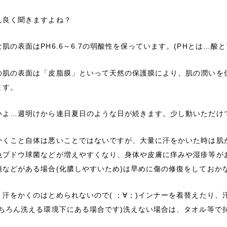
ん良く聞きますよね？
な肌の表面はPH6.6～6.7の弱酸性を保っています。(PHとは…酸
の肌の表面は「皮脂膜」といって天然の保護膜により、肌の潤いを
ます。
いよ…週明けから連日夏日のような日が続きます。少し動いただけ
かくこと自体は悪いことではないですが、大量に汗をかいた時は肌
色ブドウ球菌などが増えやすくなり、身体や皮膚に痒みや湿疹等が
傷などがある場合(化膿しやすいため)は早めに傷の修復をしておか
、汗をかくのはとめられないので( ；∀；)インナーを着替えたり
もちろん洗える環境下にある場合です)洗えない場合は、タオル等で