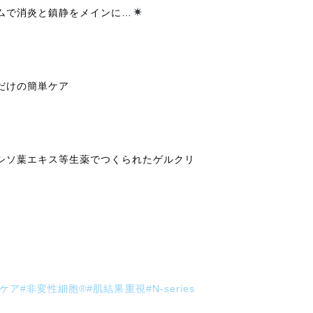
ムで消炎と鎮静をメインに…
だけの簡単ケア
シソ葉エキス等生薬でつくられたゲルクリ
#非変性細胞®️#肌結果重視#N-series