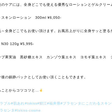
後のケアには、全身どこでも使える優秀なローションとゲルクリー
スキンローション 300ml ¥6,050-
毛～全身どこでもお使い頂けます。お風呂上がりに全身サッと塗る
l N30 120g ¥5,995-
ーブ果実油 黒砂糖エキス カンゾウ葉エキス ヨモギ葉エキス 
け後の鎮静パックとしてお使い頂くこともできます。
ることからコツコツと…
ラブル#肌あれ#tskiss#鯖江#福井県#プラセンタにこだわるスキンケア
ラセンタ#tskiss-cosme