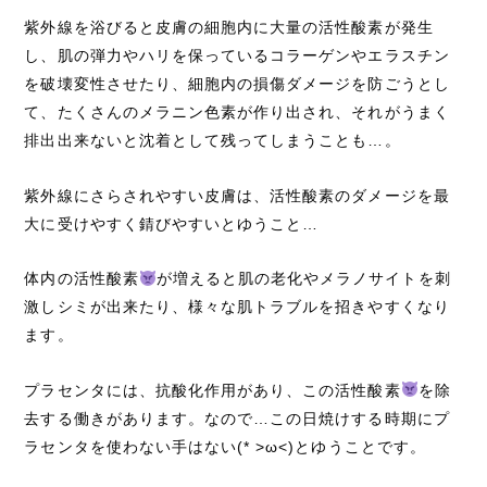
紫外線を浴びると皮膚の細胞内に大量の活性酸素が発生
し、肌の弾力やハリを保っているコラーゲンやエラスチン
を破壊変性させたり、細胞内の損傷ダメージを防ごうとし
て、たくさんのメラニン色素が作り出され、それがうまく
排出出来ないと沈着として残ってしまうことも…。
紫外線にさらされやすい皮膚は、活性酸素のダメージを最
大に受けやすく錆びやすいとゆうこと…
体内の活性酸素
が増えると肌の老化やメラノサイトを刺
激しシミが出来たり、様々な肌トラブルを招きやすくなり
ます。
プラセンタには、抗酸化作用があり、この活性酸素
を除
去する働きがあります。なので…この日焼けする時期にプ
ラセンタを使わない手はない(* >ω<)とゆうことです。