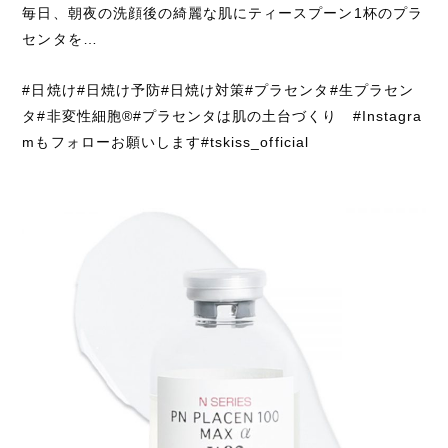
毎日、朝夜の洗顔後の綺麗な肌にティースプーン1杯のプラ
センタを…
#日焼け#日焼け予防#日焼け対策#プラセンタ#生プラセン
タ#非変性細胞®️#プラセンタは肌の土台づくり #Instagra
mもフォローお願いします#tskiss_official