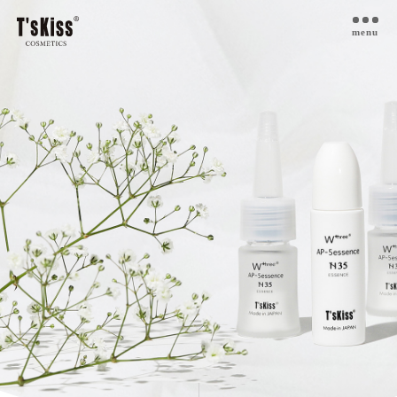
menu
T’s kiss コスメについて
私たちのプラセンタ
開発インタビュー
商品一覧
取扱ご検討サロン様へ
お取扱サロン
お知らせ・ブログ