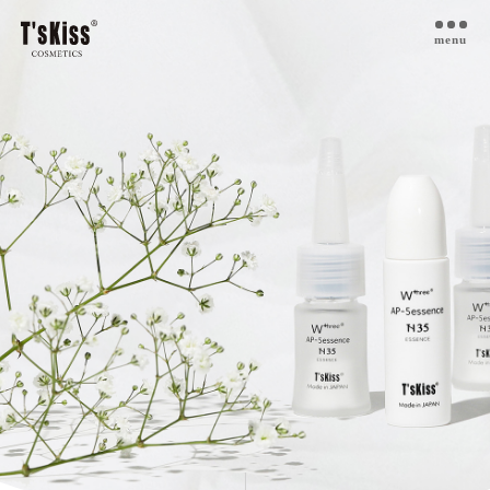
menu
T’s kiss コスメについて
私たちのプラセンタ
開発インタビュー
商品一覧
取扱ご検討サロン様へ
お取扱サロン
お知らせ・ブログ