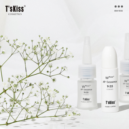
menu
T’s kiss コスメについて
私たちのプラセンタ
開発インタビュー
商品一覧
取扱ご検討サロン様へ
お取扱サロン
お知らせ・ブログ