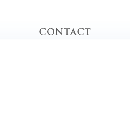
CONTACT
お問い合わせ
お電話でのお問い合わせ
TEL｜0778-62-0020
平日 / 10:00 - 20:00 close
土・日・祝 / 9:00 - 18:00 close
定休日 / 毎週月曜日、第2・4・5日曜日