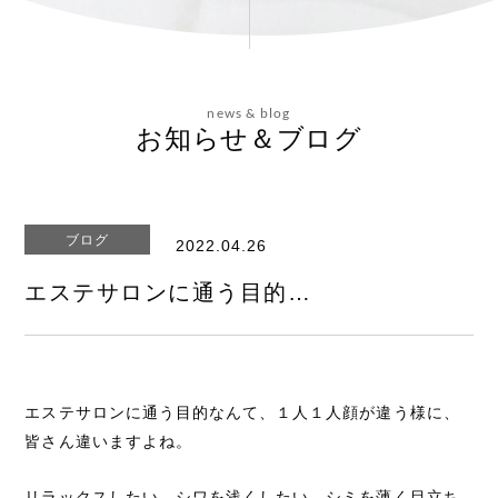
会社概要
news & blog
お問い合わせ
お知らせ＆ブログ
ブログ
2022.04.26
エステティックサイト
エステサロンに通う目的…
エステサロンに通う目的なんて、１人１人顔が違う様に、
皆さん違いますよね。
リラックスしたい…シワを浅くしたい…シミを薄く目立ち