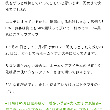
後もずっと維持していってほしいと思います。死ぬまで女
性ですしね♡
エステに通っているから、綺麗になるわけじゃなく店側も5
0% お客様側にも50%頑張って頂いて、始めて100%=美
肌にステップアップ
1ヵ月30日として、月2回はサロンに通えるとしたら残りの
28日は、どうしてもホームケアが大事になってきます。
サロン来られない場合は、ホームケアアイテムの見直しや
化粧品の使い方をレクチャーさせて頂いております。
どんな化粧品でも、正しく使えていなければトラブルの元
です。
#日焼け#5月は紫外線が一番多い季節#大人女子の肌悩み#
鯖江#tskiss#生プラセンタ#非変性細胞®️#生プラセンタ#こ