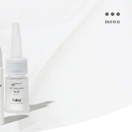
menu
T’s kiss コスメについて
私たちのプラセンタ
開発インタビュー
商品一覧
取扱ご検討サロン様へ
お取扱サロン
お知らせ・ブログ