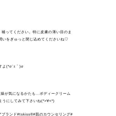
。
がら、補ってください。特に皮膚の薄い目のま
潤いをぎゅっと閉じ込めてくださいね♡
」
*σ´ｪ｀)σ
乾燥が気になるかたも…ボディークリーム
にしてみて下さいね(*>∀<*)
ケアブランド#tskiss®️#肌のカウンセリング#