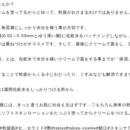
せんか？
ームを塗ってるからとゆって、乾燥がおさまるわけではありません
 角質層にしっかり水分を補う事が大切です。
層(0.02～0.03mmとゆう薄い層)に化粧水をパッテイングしな
等は重ねづけがオススメです。そして、最後にクリームで蓋をし、
湿」とは、化粧水で水分を補いクリームで蓋をする事までが「保湿
することで乾燥からくる小じわだったり、くすみなども解消できますよ(
は1週間化粧水をしっかりつける所から…
間後には、きっと違うお肌に出会えるはずです…♡もちろん身体の
にソフトスキンローションをたっぷり塗ってからクリームをつけるよう
#乾燥肌#セ…セラミド#艶#tskiss#tskiss-cosme#鯖江#スキン