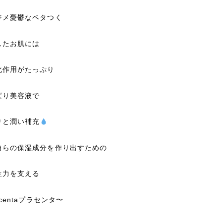
ジメ憂鬱なベタつく
したお肌には
化作用がたっぷり
ぱり美容液で
りと潤い補充
自らの保湿成分を作り出すための
生力を支える
acentaプラセンタ〜