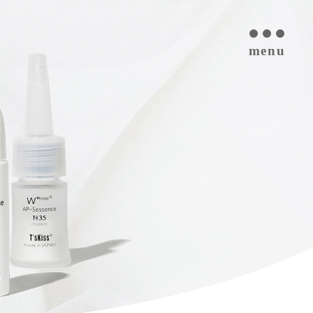
menu
T’s kiss コスメについて
私たちのプラセンタ
開発インタビュー
商品一覧
取扱ご検討サロン様へ
お取扱サロン
お知らせ・ブログ