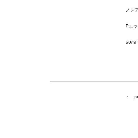
ノン
Pエ
50ml
p