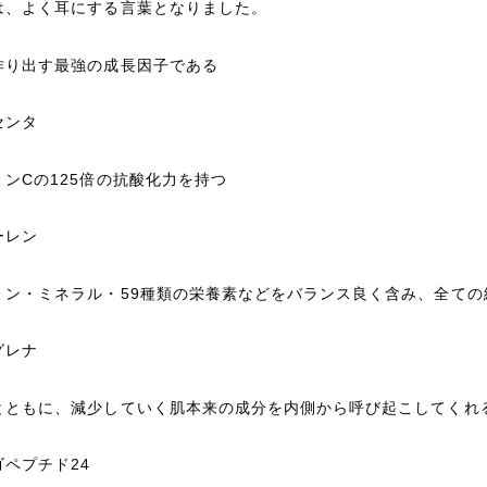
は、よく耳にする言葉となりました。
作り出す最強の成長因子である
センタ
ミンCの125倍の抗酸化力を持つ
ーレン
ミン・ミネラル・59種類の栄養素などをバランス良く含み、全て
グレナ
とともに、減少していく肌本来の成分を内側から呼び起こしてくれ
ゴペプチド24