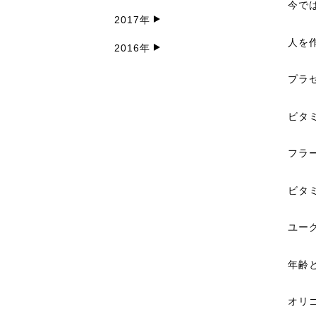
今で
2017年
人を
2016年
プラ
ビタ
フラ
ビタ
ユー
年齢
オリ