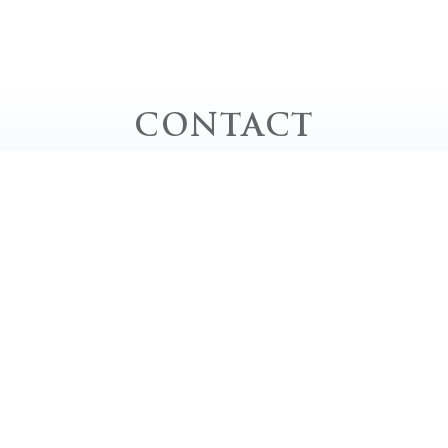
CONTACT
お問い合わせ
お電話でのお問い合わせ
TEL｜0778-62-0020
平日 / 10:00 - 20:00 close
土・日・祝 / 9:00 - 18:00 close
定休日 / 毎週月曜日、第2・4・5日曜日