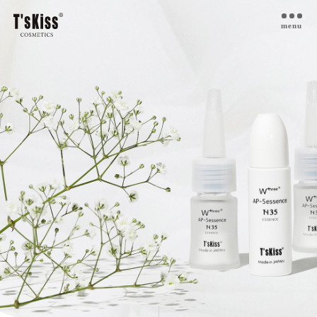
menu
T’s kiss コスメについて
私たちのプラセンタ
開発インタビュー
商品一覧
取扱ご検討サロン様へ
お取扱サロン
お知らせ・ブログ