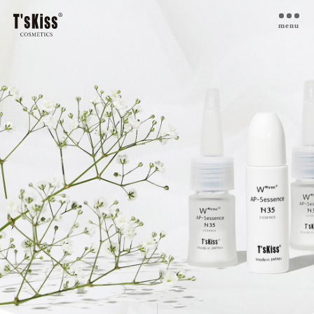
menu
T’s kiss コスメについて
私たちのプラセンタ
開発インタビュー
商品一覧
取扱ご検討サロン様へ
お取扱サロン
お知らせ・ブログ