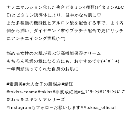
ナノエマルション化した複合ビタミン4種類(ビタミンABC
E)とビタミン誘導体により、健やかなお肌に♡
また多種類の機能性ヒアルロン酸を配合する事で、より内
側から潤い、ダイヤモンド末やプラチナ配合で更にリッチ
にアンチエイジング実現(’-’*)
悩める女性のお肌が喜ぶ♡高機能保湿クリーム
もちろん乾燥の気になる方にも、おすすめです(●´∀｀●)
一年間頑張ってくれた自身のお肌に…
#素肌美#大人女子の肌悩み#鯖江
#tskiss-cosme#tskiss#非変成細胞#生ﾌﾟﾗｾﾝﾀ#ﾌﾟﾗｾﾝﾀにこ
だわったスキンケアシリーズ
#Instagramもフォローお願いします##tskiss_official