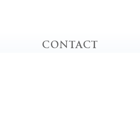
CONTACT
お問い合わせ
お電話でのお問い合わせ
TEL｜0778-62-0020
平日 / 10:00 - 20:00 close
土・日・祝 / 9:00 - 18:00 close
定休日 / 毎週月曜日、第2・4・5日曜日