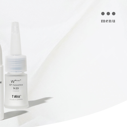
menu
T’s kiss コスメについて
私たちのプラセンタ
開発インタビュー
商品一覧
取扱ご検討サロン様へ
お取扱サロン
お知らせ・ブログ