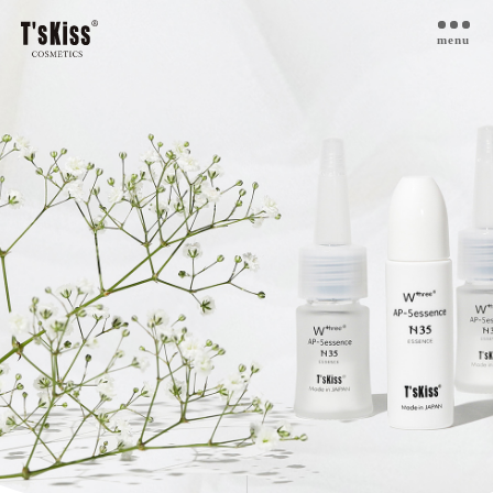
menu
T’s kiss コスメについて
私たちのプラセンタ
開発インタビュー
商品一覧
取扱ご検討サロン様へ
お取扱サロン
お知らせ・ブログ