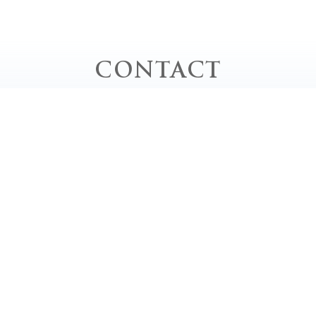
CONTACT
お問い合わせ
お電話でのお問い合わせ
TEL｜0778-62-0020
平日 / 10:00 - 20:00 close
土・日・祝 / 9:00 - 18:00 close
定休日 / 毎週月曜日、第2・4・5日曜日