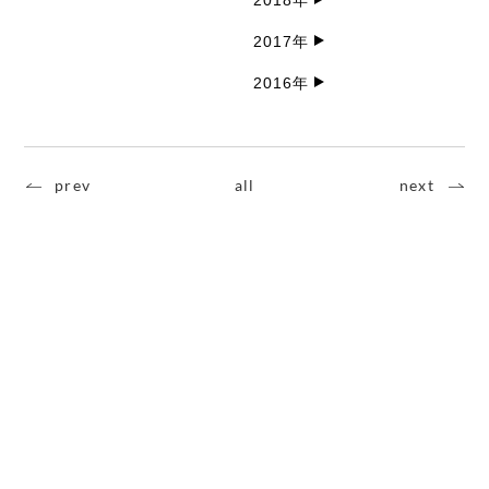
2017年
2016年
prev
all
next