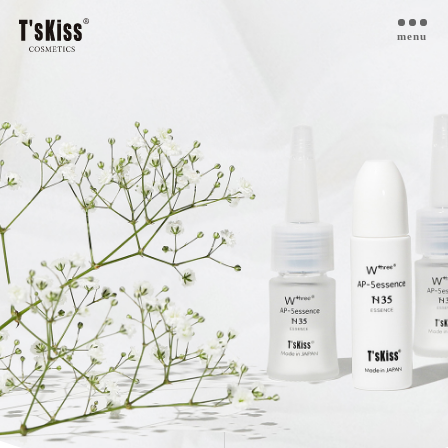
menu
T’s kiss コスメについて
私たちのプラセンタ
開発インタビュー
商品一覧
取扱ご検討サロン様へ
お取扱サロン
お知らせ・ブログ