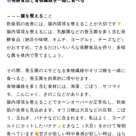
発酵食品と食物繊維を一緒に食べる
→→→
腸を整える
こと
乾燥肌の改善には、腸内環境を整えることが大切です
腸内環境を整えるには、乳酸菌などの善玉菌を多く含む発
酵食品（納豆や味噌、キムチ、ヨーグルト、チーズなど）
がおすすめ。できるだけいろいろな発酵食品を摂り、多様
な菌を体内で育てましょう。
その際、善玉菌のエサとなる食物繊維やオリゴ糖を一緒に
食べると、善玉菌を効果的に増やせます。
食物繊維を多く含む食材には、海藻、ごぼう、サツマイ
モ、こんにゃく、きのこなどがあります。
腸内環境を整えることでターンオーバーが正常化し、乾燥
肌の改善も見込めます。オリゴ糖は大豆などの豆類、ごぼ
う、玉ねぎ、バナナなどに含まれます。私はよく、ヨーグ
ルトにカットしたバナナ
ときなこ（大豆）をかけて毎朝
食べています
甘さが欲しい時や食感が欲しい時は、はち