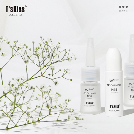
menu
T’s kiss コスメについて
私たちのプラセンタ
開発インタビュー
商品一覧
取扱ご検討サロン様へ
お取扱サロン
お知らせ・ブログ