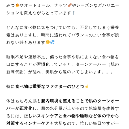
みつ
やオートミール、ナッツ
やレーズンなどバリエー
ションを変えながらとっています
どんなに食べ物に気をつけていても、不足してしまう栄養
素はありますし、時間に追われてバランスのよい食事が摂
れない時もあります
睡眠不足や運動不足、偏った食事や肌によくない食べ物を
口にすることが習慣化していると、ターンオーバー（肌の
新陳代謝）が乱れ、美肌から遠のいてしまいます。。。
特に
食べ物は重要なファクターのひとつ
体はもちろん肌も
腸内環境を整えることで肌のターンオー
バーが正常化
し、肌の水分量が上がるので乾燥肌を改善す
るには、
正しいスキンケア
と
食べ物や睡眠など体の中から
対策するインナーケア
も大切なので、忙しい毎日ですが一