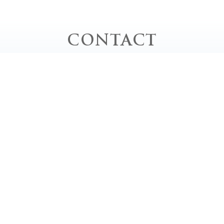
CONTACT
お問い合わせ
お電話でのお問い合わせ
TEL｜0778-62-0020
平日 / 10:00 - 20:00 close
土・日・祝 / 9:00 - 18:00 close
定休日 / 毎週月曜日、第2・4・5日曜日
LINEでお気軽相談♬