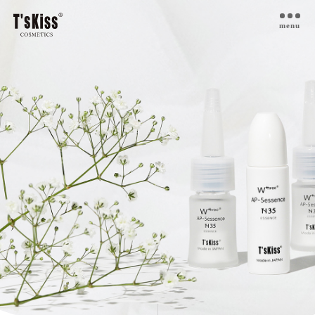
menu
T’s kiss コスメについて
私たちのプラセンタ
開発インタビュー
商品一覧
取扱ご検討サロン様へ
お取扱サロン
お知らせ・ブログ