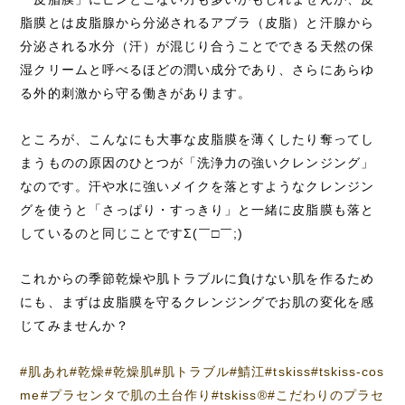
脂膜とは皮脂腺から分泌されるアブラ（皮脂）と汗腺から
分泌される水分（汗）が混じり合うことでできる天然の保
湿クリームと呼べるほどの潤い成分であり、さらにあらゆ
る外的刺激から守る働きがあります。
ところが、こんなにも大事な皮脂膜を薄くしたり奪ってし
まうものの原因のひとつが「洗浄力の強いクレンジング」
なのです。汗や水に強いメイクを落とすようなクレンジン
グを使うと「さっぱり・すっきり」と一緒に皮脂膜も落と
しているのと同じことですΣ(￣□￣;)
これからの季節乾燥や肌トラブルに負けない肌を作るため
にも、まずは皮脂膜を守るクレンジングでお肌の変化を感
じてみませんか？
#肌あれ#乾燥#乾燥肌#肌トラブル#鯖江#tskiss#tskiss-cos
me#プラセンタで肌の土台作り#tskiss
®️
#こだわりのプラセ