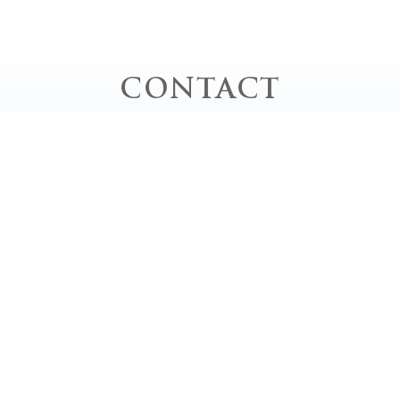
CONTACT
お問い合わせ
お電話でのお問い合わせ
TEL｜0778-62-0020
平日 / 10:00 - 20:00 close
土・日・祝 / 9:00 - 18:00 close
定休日 / 毎週月曜日、第2・4・5日曜日