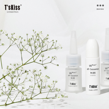
menu
T’s kiss コスメについて
私たちのプラセンタ
開発インタビュー
商品一覧
取扱ご検討サロン様へ
お取扱サロン
お知らせ・ブログ