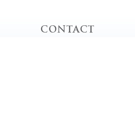
CONTACT
お問い合わせ
お電話でのお問い合わせ
TEL｜0778-62-0020
平日 / 10:00 - 20:00 close
土・日・祝 / 9:00 - 18:00 close
定休日 / 毎週月曜日、第2・4・5日曜日