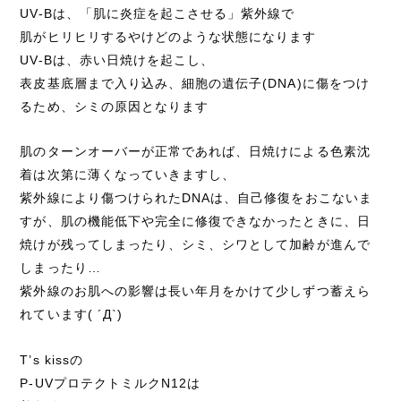
UV-Bは、「肌に炎症を起こさせる」紫外線で
肌がヒリヒリするやけどのような状態になります
UV-Bは、赤い日焼けを起こし、
表皮基底層まで入り込み、細胞の遺伝子(DNA)に傷をつけ
るため、シミの原因となります
肌のターンオーバーが正常であれば、日焼けによる色素沈
着は次第に薄くなっていきますし、
紫外線により傷つけられたDNAは、自己修復をおこないま
すが、肌の機能低下や完全に修復できなかったときに、日
焼けが残ってしまったり、シミ、シワとして加齢が進んで
しまったり…
紫外線のお肌への影響は長い年月をかけて少しずつ蓄えら
れています( ´Д`)
T’s kissの
P-UVプロテクトミルクN12は