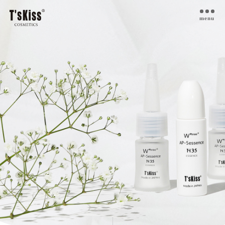
menu
T’s kiss コスメについて
私たちのプラセンタ
開発インタビュー
商品一覧
取扱ご検討サロン様へ
お取扱サロン
お知らせ・ブログ