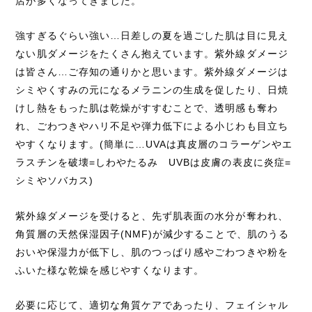
店が多くなってきました。
強すぎるぐらい強い…日差しの夏を過ごした肌は目に見え
ない肌ダメージをたくさん抱えています。紫外線ダメージ
は皆さん…ご存知の通りかと思います。紫外線ダメージは
シミやくすみの元になるメラニンの生成を促したり、日焼
けし熱をもった肌は乾燥がすすむことで、透明感も奪わ
れ、ごわつきやハリ不足や弾力低下による小じわも目立ち
やすくなります。(簡単に…UVAは真皮層のコラーゲンやエ
ラスチンを破壊=しわやたるみ UVBは皮膚の表皮に炎症=
シミやソバカス)
紫外線ダメージを受けると、先ず肌表面の水分が奪われ、
角質層の天然保湿因子(NMF)が減少することで、肌のうる
おいや保湿力が低下し、肌のつっぱり感やごわつきや粉を
ふいた様な乾燥を感じやすくなります。
必要に応じて、適切な角質ケアであったり、フェイシャル