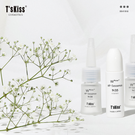
menu
T’s kiss コスメについて
私たちのプラセンタ
開発インタビュー
商品一覧
取扱ご検討サロン様へ
お取扱サロン
お知らせ・ブログ