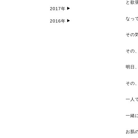
と欲
2017年
なっ
2016年
その
その
明日
その
一人
一緒
お肌