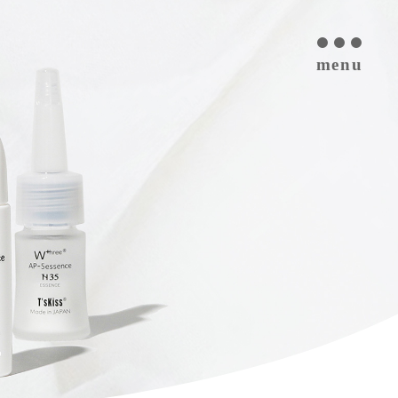
menu
T’s kiss コスメについて
私たちのプラセンタ
開発インタビュー
商品一覧
取扱ご検討サロン様へ
お取扱サロン
お知らせ・ブログ