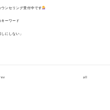
カウンセリング受付中です
のキーワード
回しにしない」
rev
all