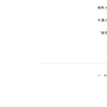
無料
今週
「後
p