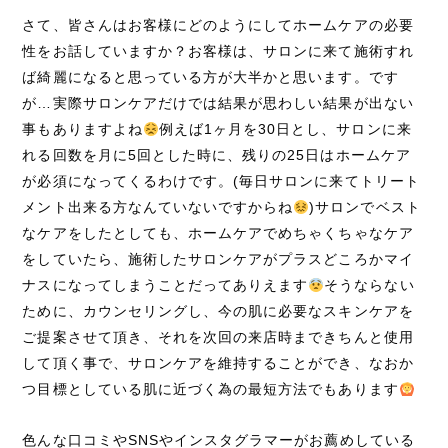
さて、皆さんはお客様にどのようにしてホームケアの必要
性をお話していますか？お客様は、サロンに来て施術すれ
ば綺麗になると思っている方が大半かと思います。です
が…実際サロンケアだけでは結果が思わしい結果が出ない
事もありますよね
例えば1ヶ月を30日とし、サロンに来
れる回数を月に5回とした時に、残りの25日はホームケア
が必須になってくるわけです。(毎日サロンに来てトリート
メント出来る方なんていないですからね
)サロンでベスト
なケアをしたとしても、ホームケアでめちゃくちゃなケア
をしていたら、施術したサロンケアがプラスどころかマイ
ナスになってしまうことだってありえます
そうならない
ために、カウンセリングし、今の肌に必要なスキンケアを
ご提案させて頂き、それを次回の来店時まできちんと使用
して頂く事で、サロンケアを維持することができ、なおか
つ目標としている肌に近づく為の最短方法でもあります
色んな口コミやSNSやインスタグラマーがお薦めしている