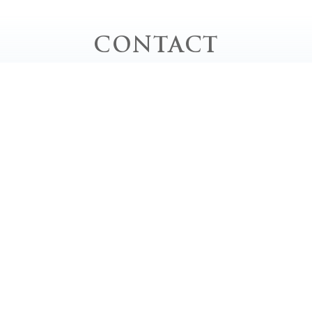
CONTACT
お問い合わせ
お電話でのお問い合わせ
TEL｜0778-62-0020
平日 / 10:00 - 20:00 close
土・日・祝 / 9:00 - 18:00 close
定休日 / 毎週月曜日、第2・4・5日曜日
LINEでお気軽相談♬