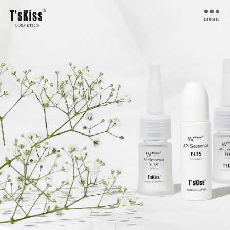
menu
T’s kiss コスメについて
私たちのプラセンタ
開発インタビュー
商品一覧
取扱ご検討サロン様へ
お取扱サロン
お知らせ・ブログ