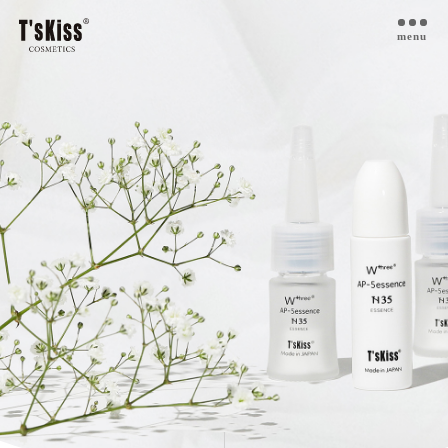
menu
T’s kiss コスメについて
私たちのプラセンタ
開発インタビュー
商品一覧
取扱ご検討サロン様へ
お取扱サロン
お知らせ・ブログ