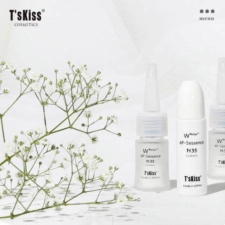
menu
T’s kiss コスメについて
私たちのプラセンタ
開発インタビュー
商品一覧
取扱ご検討サロン様へ
お取扱サロン
お知らせ・ブログ