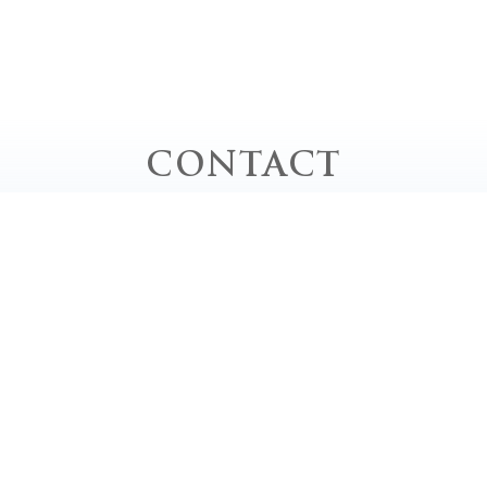
CONTACT
お問い合わせ
お電話でのお問い合わせ
TEL｜0778-62-0020
平日 / 10:00 - 20:00 close
土・日・祝 / 9:00 - 18:00 close
定休日 / 毎週月曜日、第2・4・5日曜日