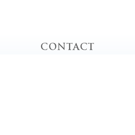
CONTACT
お問い合わせ
お電話でのお問い合わせ
TEL｜0778-62-0020
平日 / 10:00 - 20:00 close
土・日・祝 / 9:00 - 18:00 close
定休日 / 毎週月曜日、第2・4・5日曜日