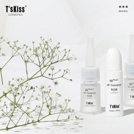
menu
T’s kiss コスメについて
私たちのプラセンタ
開発インタビュー
商品一覧
取扱ご検討サロン様へ
お取扱サロン
お知らせ・ブログ