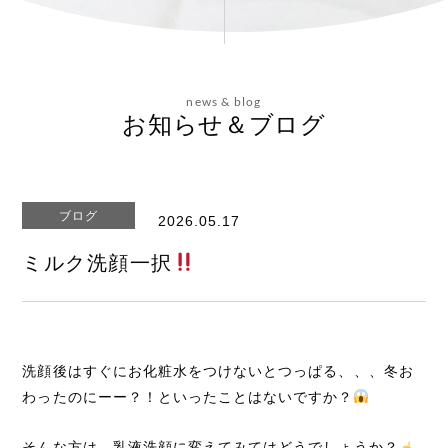
会社概要
news & blog
お問い合わせ
お知らせ＆ブログ
ブログ
2026.05.17
エステティックサイト
ミルク洗顔一択
洗顔後はすぐにお化粧水をつけないとつっぱる、、、冬お
わったのにーー？！といったことはないですか？
そんな方は、乳液洗顔に変えてみてはどうでしょうか？