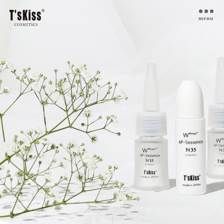
menu
T’s kiss コスメについて
私たちのプラセンタ
開発インタビュー
商品一覧
取扱ご検討サロン様へ
お取扱サロン
お知らせ・ブログ