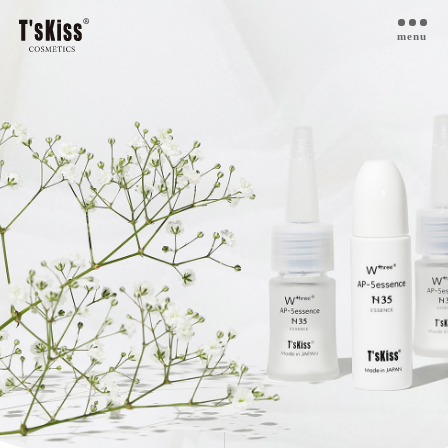
menu
T’s kiss コスメについて
私たちのプラセンタ
開発インタビュー
商品一覧
取扱ご検討サロン様へ
お取扱サロン
お知らせ・ブログ