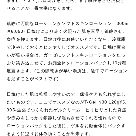
ます( ・３・)…日焼けをしたら、まず鎮静をさせ消炎さ
せることが一番大事になります。
鎮静に万能なローションがソフトスキンローション 300m
l¥6,050- 日焼けにより赤く火照った肌を素早く鎮静させ、
炎症を抑えます。日焼け後にお使いいただくなら、冷蔵庫
で冷やしておくとヒンヤリしてオススメです。日焼け度合
いが強い場合は、ガーゼにソフトスキンローションをたっ
ぷり染み込ませて、お顔全体をローションパックし10分程
度置きます。(この際乾きが早い場所は、途中でローション
を足すことがベストです)
日焼けした肌は乾燥しやすいので、保湿ケアも忘れずにし
たいものです。ここでオススメなのがT-Gel N30 120g¥5,
995-生薬でつくられたゲルクリーム ヒリヒリとした炎症
や赤みをしっかり鎮静し保湿もさせてくれる優れもので、
ローションパックをした後に、ゲルをお顔全体にパックす
るように塗りお休み頂くことが出来ます。